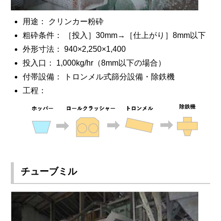
用途： クリンカー粉砕
粗砕条件： ［投入］30mm→［仕上がり］8mm以下
外形寸法： 940×2,250×1,400
投入口： 1,000kg/hr（8mm以下の場合）
付帯設備： トロンメル式篩分設備・除鉄機
工程：
チューブミル