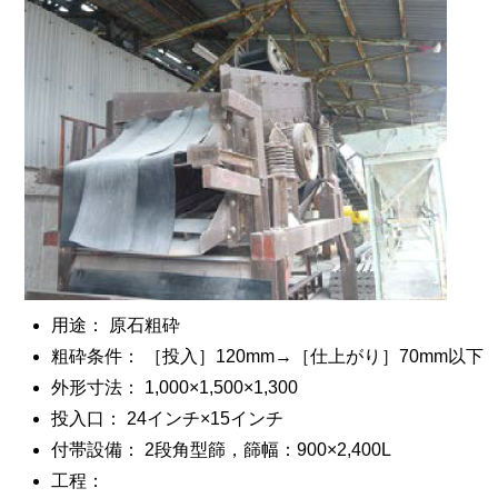
用途： 原石粗砕
粗砕条件： ［投入］120mm→［仕上がり］70mm以下
外形寸法： 1,000×1,500×1,300
投入口： 24インチ×15インチ
付帯設備： 2段角型篩，篩幅：900×2,400L
工程：