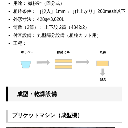
用途： 微粉砕（回分式）
粗砕条件： ［投入］1mm→［仕上がり］200mesh以下
外形寸法： 428φ×3,020L
筒数（2筒）： 上下段 2筒（434ℓx2）
付帯設備： 丸型篩分設備（粗粒カット用）
工程：
成型・乾燥設備
ブリケットマシン（成型機）