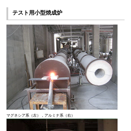
テスト用小型焼成炉
マグネシア系（左），アルミナ系（右）