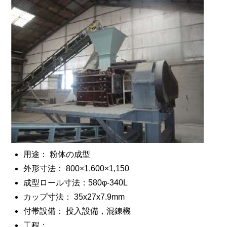
用途： 粉体の成型
外形寸法： 800×1,600×1,150
成型ロール寸法：580φ‐340L
カップ寸法： 35x27x7.9mm
付帯設備： 投入設備，混錬機
工程：