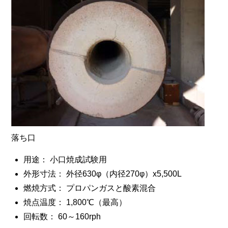
落ち口
用途： 小口焼成試験用
外形寸法： 外径630φ（内径270φ）x5,500L
燃焼方式： プロパンガスと酸素混合
焼点温度： 1,800℃（最高）
回転数： 60～160rph