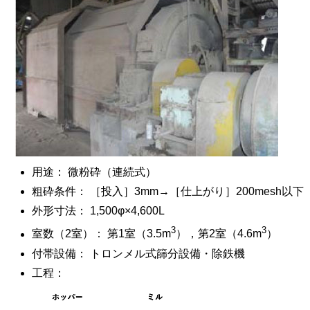
用途： 微粉砕（連続式）
粗砕条件： ［投入］3mm→［仕上がり］200mesh以下
外形寸法： 1,500φ×4,600L
3
3
室数（2室）： 第1室（3.5m
），第2室（4.6m
）
付帯設備： トロンメル式篩分設備・除鉄機
工程：